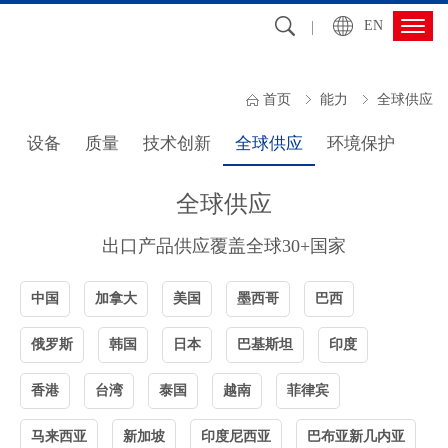
EN
能力
南方包装凭着先进的技术和设备、大规模的生产能力、严格的质量控制水
首页
能力
全球供应
平、强大研发创新能力以及科学的管理经验，已逐步成为国内知名品牌及世
设备
质量
技术创新
全球供应
环境保护
界五百强跨国公司在中国的首选塑料包装供应商之一
全球供应
出口产品供应覆盖全球30+国家
中国
加拿大
美国
墨西哥
巴西
俄罗斯
韩国
日本
巴基斯坦
印度
香港
台湾
泰国
越南
菲律宾
马来西亚
新加坡
印度尼西亚
巴布亚新几内亚